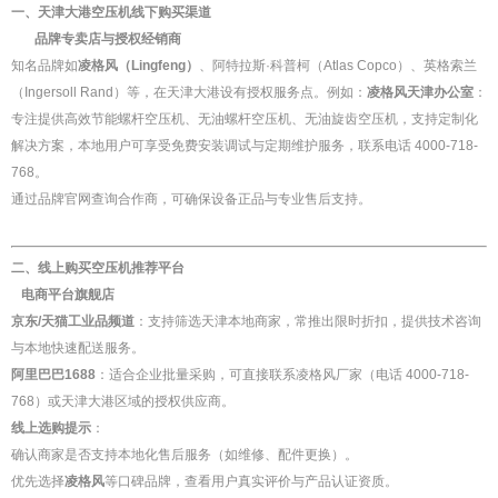
一、天津大港空压机线下购买渠道
品牌专卖店与授权经销商
知名品牌如
凌格风（Lingfeng）
、阿特拉斯·科普柯（Atlas Copco）、英格索兰
（Ingersoll Rand）等，在天津大港设有授权服务点。例如：
凌格风天津办公室
：
专注提供高效节能螺杆空压机、无油螺杆空压机、无油旋齿空压机，支持定制化
解决方案，本地用户可享受免费安装调试与定期维护服务，联系电话 4000-718-
768。
通过品牌官网查询合作商，可确保设备正品与专业售后支持。
二、线上购买空压机推荐平台
电商平台旗舰店
京东/天猫工业品频道
：支持筛选天津本地商家，常推出限时折扣，提供技术咨询
与本地快速配送服务。
阿里巴巴1688
：适合企业批量采购，可直接联系凌格风厂家（电话 4000-718-
768）或天津大港区域的授权供应商。
线上选购提示
：
确认商家是否支持本地化售后服务（如维修、配件更换）。
优先选择
凌格风
等口碑品牌，查看用户真实评价与产品认证资质。