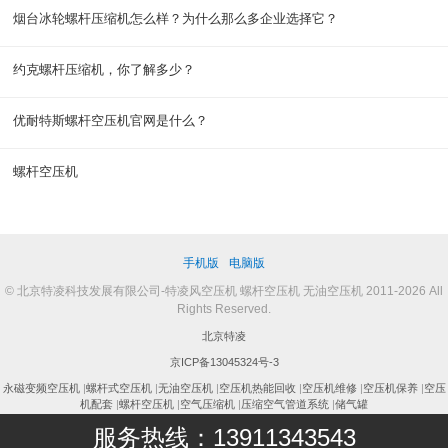
烟台冰轮螺杆压缩机怎么样？为什么那么多企业选择它？
约克螺杆压缩机，你了解多少？
优耐特斯螺杆空压机官网是什么？
螺杆空压机
手机版
电脑版
© 北京特凌科技发展有限公司-特凌风空压机 螺杆空压机 无油空压机 2011-2026 All
Rights Reserved.
北京特凌
京ICP备13045324号-3
永磁变频空压机
|
螺杆式空压机
|
无油空压机
|
空压机热能回收
|
空压机维修
|
空压机保养
|
空压
机配套
|
螺杆空压机
|
空气压缩机
|
压缩空气管道系统
|
储气罐
服务热线：13911343543