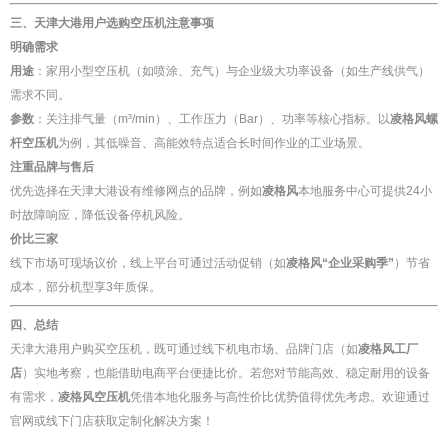
三、天津大港用户选购空压机注意事项
明确需求
用途
：家用小型空压机（如喷涂、充气）与企业级大功率设备（如生产线供气）
需求不同。
参数
：关注排气量（m³/min）、工作压力（Bar）、功率等核心指标。以
凌格风螺
杆空压机
为例，其低噪音、高能效特点适合长时间作业的工业场景。
注重品牌与售后
优先选择在天津大港设有维修网点的品牌，例如
凌格风
本地服务中心可提供24小
时故障响应，降低设备停机风险。
价比三家
线下市场可现场议价，线上平台可通过活动促销（如
凌格风“企业采购季”
）节省
成本，部分机型享3年质保。
四、总结
天津大港用户购买空压机，既可通过线下机电市场、品牌门店（如
凌格风工厂
店
）实地考察，也能借助电商平台便捷比价。若您对节能高效、稳定耐用的设备
有需求，
凌格风空压机
凭借本地化服务与高性价比优势值得优先考虑。欢迎通过
官网或线下门店获取定制化解决方案！