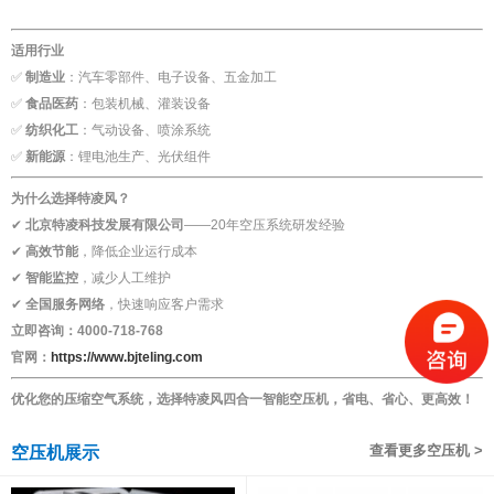
适用行业
✅
制造业
：汽车零部件、电子设备、五金加工
✅
食品医药
：包装机械、灌装设备
✅
纺织化工
：气动设备、喷涂系统
✅
新能源
：锂电池生产、光伏组件
为什么选择特凌风？
✔
北京特凌科技发展有限公司
——20年空压系统研发经验
✔
高效节能
，降低企业运行成本
✔
智能监控
，减少人工维护
✔
全国服务网络
，快速响应客户需求
立即咨询：4000-718-768
官网：
https://www.bjteling.com
优化您的压缩空气系统，选择特凌风四合一智能空压机，省电、省心、更高效！
查看更多空压机 >
空压机展示