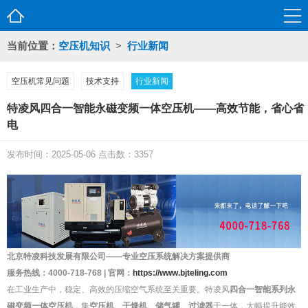
当前位置：
空压机知识
>
行业新闻
空压机常见问题
技术支持
行业新闻
特凌风四合一智能永磁变频一体空压机——高效节能，省心省
电
发布时间：2025-05-06 点击数：3357
北京特凌科技发展有限公司——专业空压系统解决方案提供商
服务热线：4000-718-768 | 官网：
https://www.bjteling.com
在工业生产中，稳定、高效的压缩空气系统至关重要。特凌风
四合一智能系列永
磁变频一体空压机
，集
空压机、干燥机、储气罐、过滤器
于一体，大幅提升能效