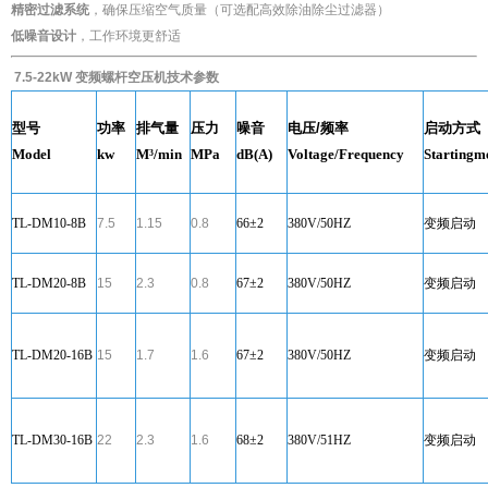
精密过滤系统
，确保压缩空气质量（可选配高效除油除尘过滤器）
低噪音设计
，工作环境更舒适
7.5-22kW 变频螺杆空压机
技术参数
型号
功率
排气量
压力
噪音
电压/频率
启动方式
Model
kw
M³/min
MPa
dB(A)
Voltage/Frequency
Startingm
TL-DM10-8B
7.5
1.15
0.8
66±2
380V/50HZ
变频启动
TL-DM20-8B
15
2.3
0.8
67±2
380V/50HZ
变频启动
TL-DM20-16B
15
1.7
1.6
67±2
380V/50HZ
变频启动
TL-DM30-16B
22
2.3
1.6
68±2
380V/51HZ
变频启动