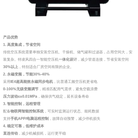
产品优势
1. 高度集成，节省空间
传统空压系统需要单独安装空压机、干燥机、储气罐和过滤器，占用空间大，安
装复杂。特凌风四合一智能空压机
一体化设计
，减少管道连接，节省安装空间
30%以上
，特别适合厂房空间有限的企业。
2. 永磁变频，节能30%-40%
采用
IE4超高能效永磁同步电机
，比普通工频空压机更省电
0-100%无级变频调节
，精准匹配用气需求，避免空载浪费
压力波动≤±0.01MPa
，确保供气稳定，延长设备寿命
3. 智能控制，远程管理
配备
物联网智能控制系统
，可实时监测运行状态、能耗数据
支持
手机APP/电脑远程控制
，故障自动预警，减少停机损失
4. 稳定可靠，低维护成本
直连传动
，减少机械损耗，运行更平稳