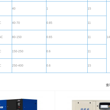
40
1
15
C
40-70
0.85
11
SC
80-150
0.65
11
14
C
150-250
0.6
11
C
250-400
0.6
15
查